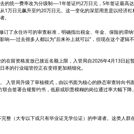
去的统一费率改为分级制—-1年签证约2万日元，5年签证最高达
从1万日元飙升至约20万日元。这一变化的深层用意是以经济杠
者。
管局修订了永住许可的审查标准，明确指出税金、年金、保险的滞纳
影响—-过去很多人都以为”后来补上就可以”，但现在这个逻辑
的在留资格发放已接近名额上限，入管局自2026年4月13日起
日本的行业端管控正在变得更加精细化。
。 入管局升级了审核模式，由以书面为核心的静态审查转向书
方联合签署合规誓约书，低薪或职责模糊的岗位通过率大幅下降
不完整（大专以下或只有毕业证无学位证）的申请者。这类人群