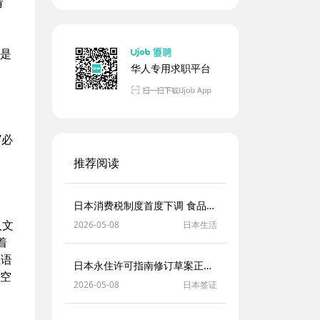
请
是
华人专用求职平台
”必
推荐阅读
日本消费税制度首度下调 食品税率2027年拟从8%降至1%
人文
2026-05-08
日本生活
着
在语
日本永住许可指南修订草案正式公布 收入及年金审查标准全面上调
空
2026-05-08
日本签证